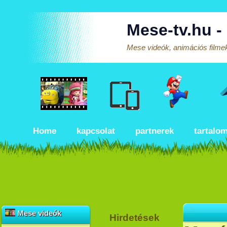
Mese-tv.hu -
Mese videók, animációs filmek
Home
kapcsolat
partnerek
tartalo
Mese videók
Hirdetések