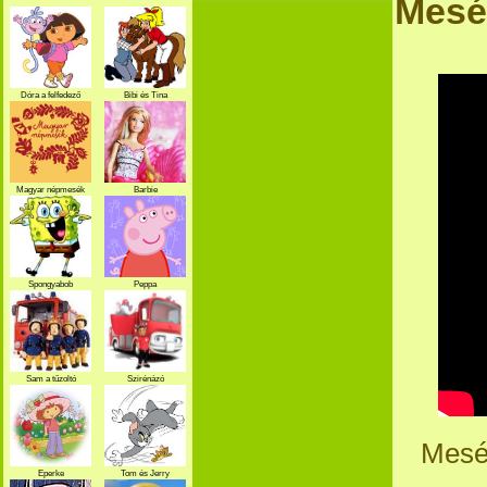
Mesék
Dóra a felfedező
Bibi és Tina
Magyar népmesék
Barbie
Spongyabob
Peppa
Sam a tűzoltó
Szirénázó
szupercsapat
Mesék
Eperke
Tom és Jerry