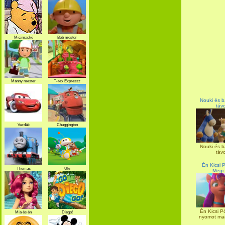
Micimackó
Bob mester
Manny mester
T-rex Expressz
Nouki és b
táv
Verdák
Chuggington
Nouki és b
táv
Én Kicsi P
Thomas
Uki
Megcs
Én Kicsi P
Mia és én
Diego!
nyomot mag