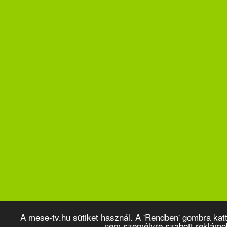
A mese-tv.hu sütiket használ. A 'Rendben' gombra kat
nem személyre szabott reklámo