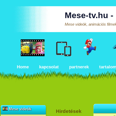
Mese-tv.hu -
Mese videók, animációs filmek
Home
kapcsolat
partnerek
tartalo
Mese videók
Hirdetések