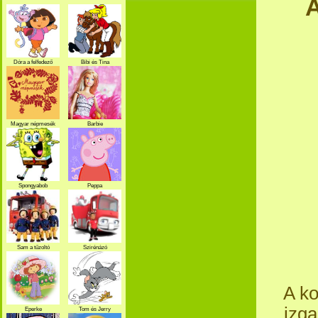
A
Dóra a felfedező
Bibi és Tina
Magyar népmesék
Barbie
Spongyabob
Peppa
Sam a tűzoltó
Szirénázó
szupercsapat
A ko
izg
Eperke
Tom és Jerry