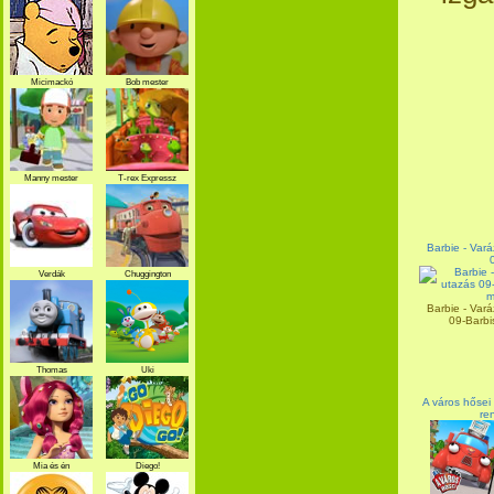
Micimackó
Bob mester
Manny mester
T-rex Expressz
Barbie - Vará
Verdák
Chuggington
Barbie - Vará
09-Barbis
Thomas
Uki
A város hősei
re
Mia és én
Diego!