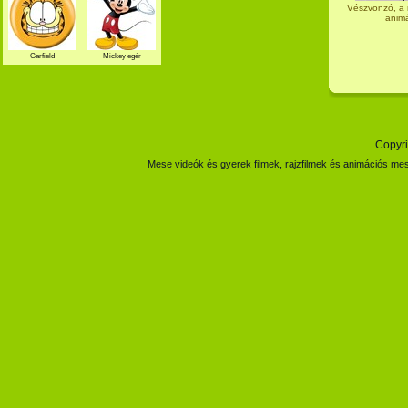
Vészvonzó, a 
animá
Garfield
Mickey egér
Copyri
Mese videók és gyerek filmek, rajzfilmek és animációs mes