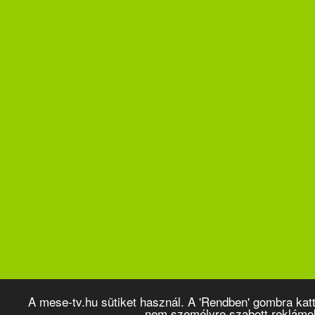
A mese-tv.hu sütiket használ. A 'Rendben' gombra kat
nem személyre szabott reklámo