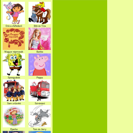
Dóra a felfedező
Bibi és Tina
Magyar népmesék
Barbie
Spongyabob
Peppa
Sam a tűzoltó
Szirénázó
szupercsapat
Eperke
Tom és Jerry