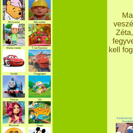
Mad
veszé
Micimackó
Bob mester
Zéta,
fegyv
kell f
Manny mester
T-rex Expressz
Verdák
Chuggington
Thomas
Uki
Karácsonyi 
Hupikék
Mia és én
Diego!