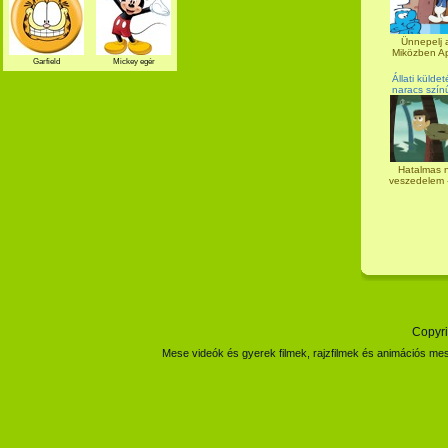
Ünnepelj a
Miközben Apr
Garfield
Mickey egér
Állati külde
naracs szín
Hatalmas n
veszedelem -
Copyri
Mese videók és gyerek filmek, rajzfilmek és animációs mes