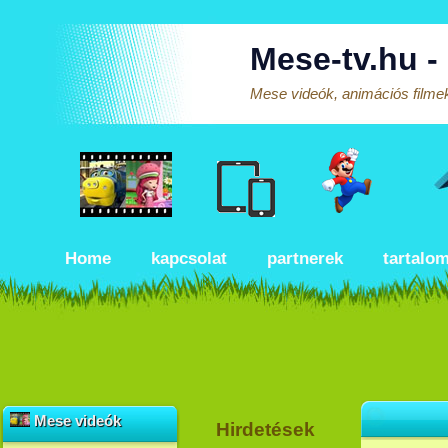
Mese-tv.hu -
Mese videók, animációs filmek
Home
kapcsolat
partnerek
tartalo
Mese videók
Hirdetések