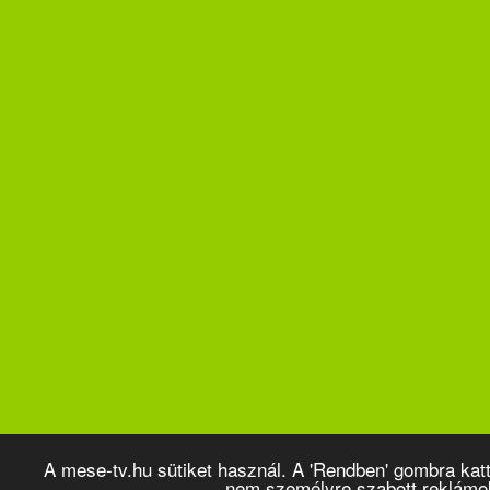
A mese-tv.hu sütiket használ. A 'Rendben' gombra kat
nem személyre szabott reklámo