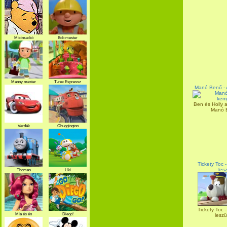
Micimackó
Bob mester
Manny mester
T-rex Expressz
Manó Benő - 
Ben és Holly a
Manó B
Verdák
Chuggington
Tickety Toc 
les
Thomas
Uki
Tickety Toc 
Mia és én
Diego!
leszün