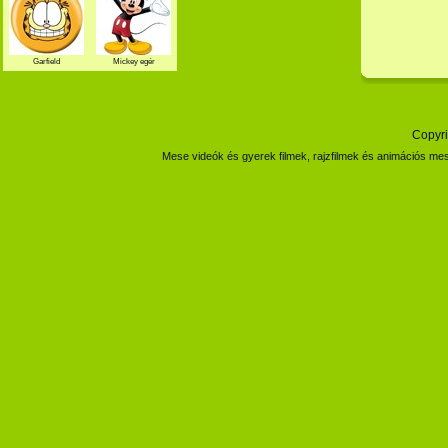
Garfield
Mickey egér
Copyri
Mese videók és gyerek filmek, rajzfilmek és animációs mes