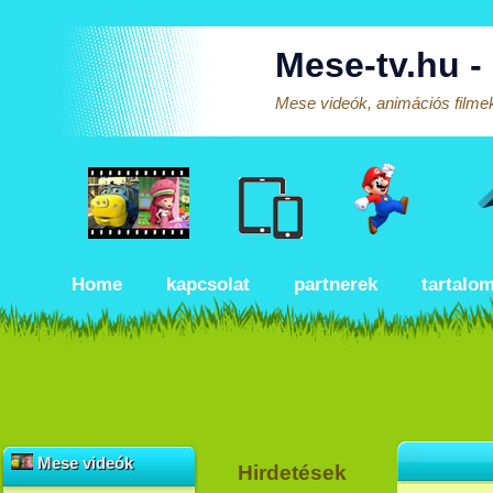
Mese-tv.hu -
Mese videók, animációs filmek
Home
kapcsolat
partnerek
tartalo
Mese videók
Hirdetések