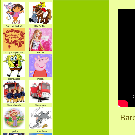
Dóra a felfedező
Bibi és Tina
Magyar népmesék
Barbie
Spongyabob
Peppa
Sam a tűzoltó
Szirénázó
szupercsapat
Barb
Eperke
Tom és Jerry