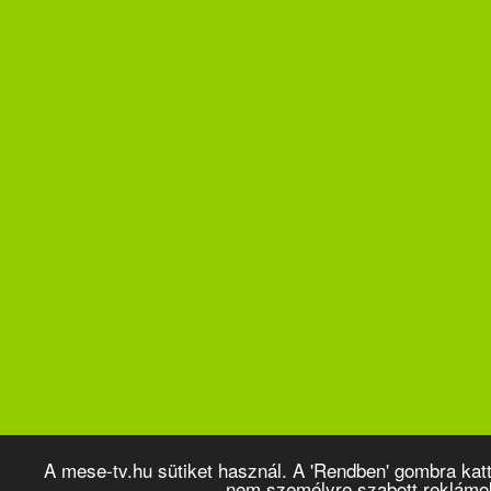
A mese-tv.hu sütiket használ. A 'Rendben' gombra kat
nem személyre szabott reklámo