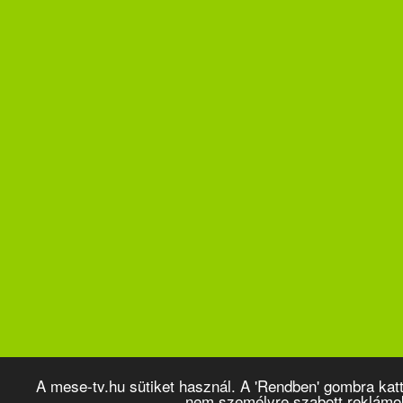
A mese-tv.hu sütiket használ. A 'Rendben' gombra kat
nem személyre szabott reklámo