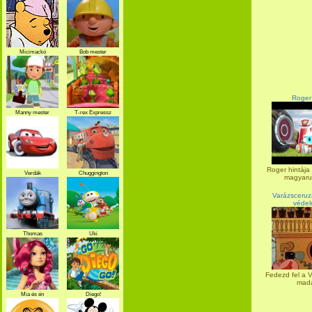
Micimackó
Bob mester
Roger 
Manny mester
T-rex Expressz
Roger hintája 
Verdák
Chuggington
magyarul
Varázsceruz
védel
Thomas
Uki
Fedezd fel a V
mada
Mia és én
Diego!