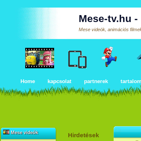
Mese-tv.hu -
Mese videók, animációs filmek
Home
kapcsolat
partnerek
tartalo
Mese videók
Hirdetések