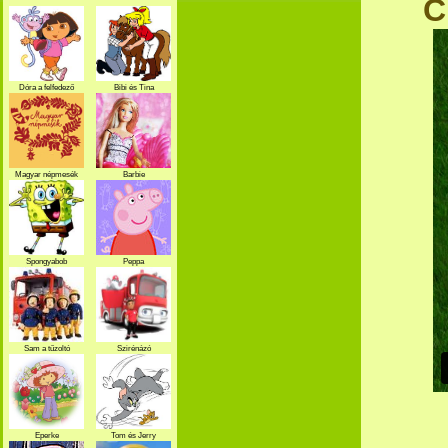
C
Dóra a felfedező
Bibi és Tina
Magyar népmesék
Barbie
Spongyabob
Peppa
Sam a tűzoltó
Szirénázó
szupercsapat
Eperke
Tom és Jerry