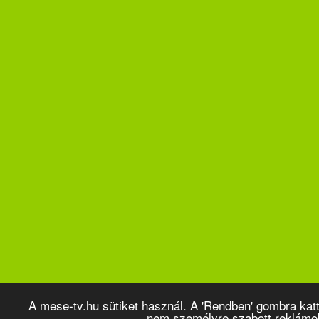
A mese-tv.hu sütiket használ. A 'Rendben' gombra kat
nem személyre szabott reklámo