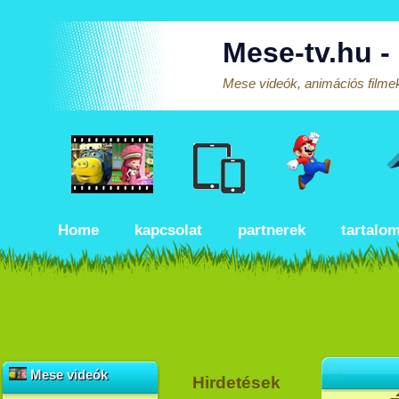
Mese-tv.hu -
Mese videók, animációs filmek
Home
kapcsolat
partnerek
tartalo
Mese videók
Hirdetések