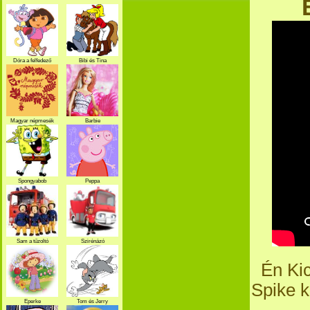
Dóra a felfedező
Bibi és Tina
Magyar népmesék
Barbie
Spongyabob
Peppa
Sam a tűzoltó
Szirénázó
szupercsapat
Én Kic
Spike k
Eperke
Tom és Jerry