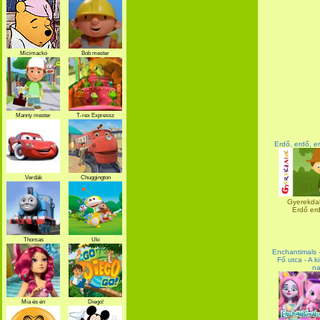
Micimackó
Bob mester
Manny mester
T-rex Expressz
Erdő, erdő, e
Verdák
Chuggington
Gyerekdal
Erdő erd
Thomas
Uki
Enchantimals -
Fő utca - A k
na
Mia és én
Diego!