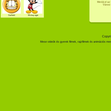
Merülj el az
Városi 
Garfield
Mickey egér
Copyri
Mese videók és gyerek filmek, rajzfilmek és animációs mes