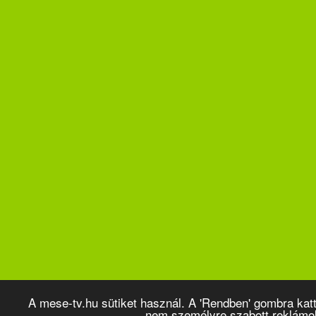
A mese-tv.hu sütiket használ. A 'Rendben' gombra kat
nem személyre szabott reklámo