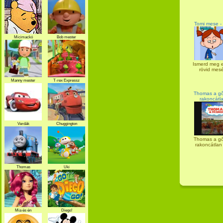
Tomi mese - 
Micimackó
Bob mester
Ismerd meg e
rövid mesé
Manny mester
T-rex Expressz
Thomas a gő
rakoncátl
Verdák
Chuggington
Thomas a gő
rakoncátlan
Thomas
Uki
Mia és én
Diego!