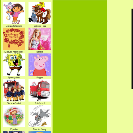
Dóra a felfedező
Bibi és Tina
Magyar népmesék
Barbie
Spongyabob
Peppa
Sam a tűzoltó
Szirénázó
szupercsapat
Eperke
Tom és Jerry