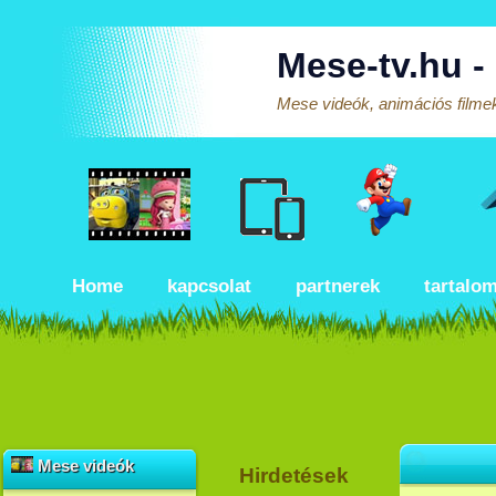
Mese-tv.hu -
Mese videók, animációs filmek
Home
kapcsolat
partnerek
tartalo
Mese videók
Hirdetések