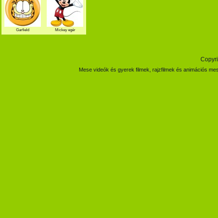
Garfield
Mickey egér
Copyri
Mese videók és gyerek filmek, rajzfilmek és animációs mes