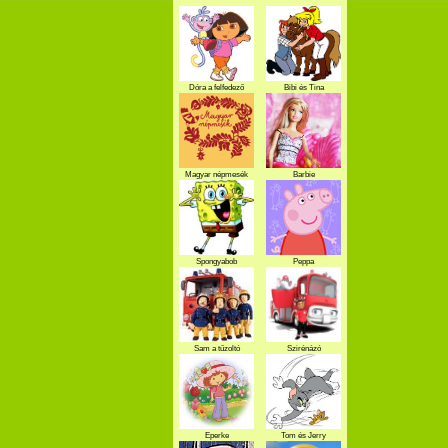
Dóra a felfedező
Bibi és Tina
Magyar népmesék
Barbie
Spongyabob
Peppa
Sam a tűzoltó
Szirénázó
szupercsapat
Eperke
Tom és Jerry