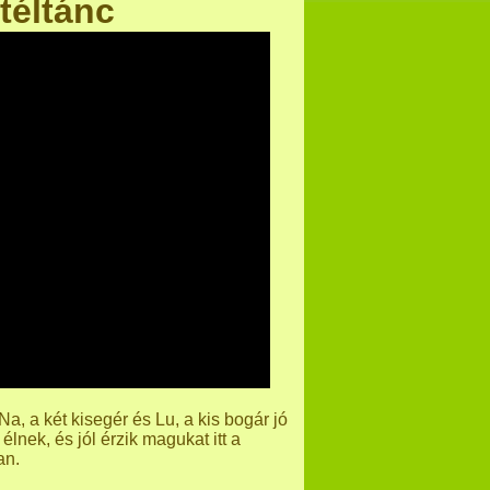
téltánc
, a két kisegér és Lu, a kis bogár jó
lnek, és jól érzik magukat itt a
an.