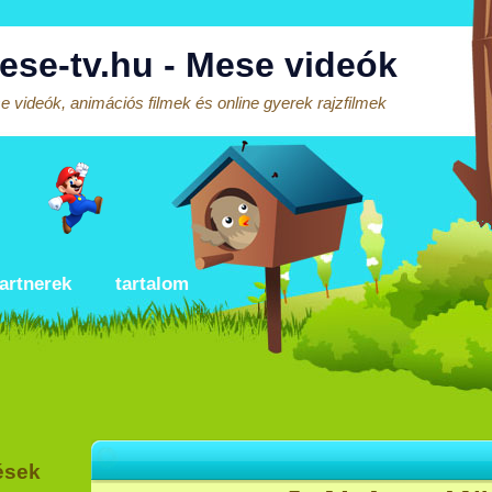
ese-tv.hu - Mese videók
 videók, animációs filmek és online gyerek rajzfilmek
artnerek
tartalom
ések