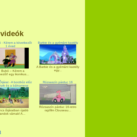
 videók
 - Kérem a következőt
Barbie és a gyémánt kastély
1 évad
A Barbie és a gyémánt kastély
egy...
. Bubó – Kérem a
kezőt! egy ikonikus...
rjárat - A borzbűz elűz
Rózsaszín párduc 16
utyik és a bálnamese
Rózsaszín párduc 16-retro
cs őrjáratban újabb
rajzfilm Clouseau...
andok várnak! A...
8