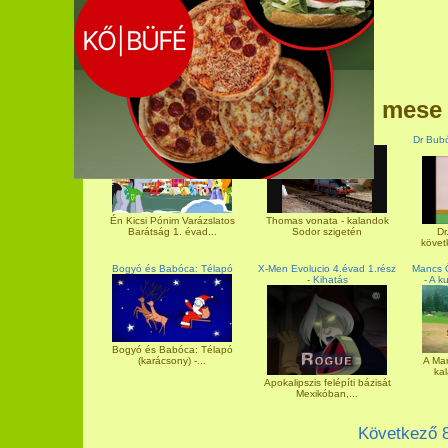
További mese
Én Kicsi Pónim - Téltakarítás
Thomas vonata
Dr Bubó
Thomas vonata - kalandok
Én Kicsi Pónim Varázslatos
Sodor szigetén
Dr
Barátság 1. évad...
követ
Bogyó és Babóca: Télapó
X-Men Evolucio 4.évad 1.rész
Mancs Ő
- Kihatás
- A k
Bogyó és Babóca: Télapó
(karácsony) -...
A Man
kal
Apokalipszis felépíti bázisát
Mexikóban,...
Következő 