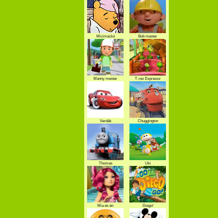
Micimackó
Bob mester
Manny mester
T-rex Expressz
Verdák
Chuggington
Thomas
Uki
Mia és én
Diego!