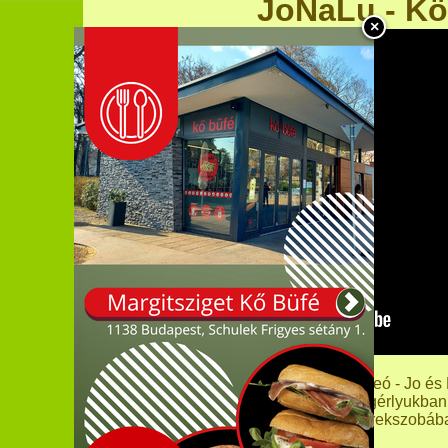
JoNaLu - Kö
×
JoNaLu magyarul - Kötéltánc mese videó - Jo és Na
barátok. Paul szobájából nyíló egérlyukban é
gyerekszobáb