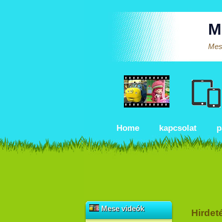
M
Mese
Home
kapcsolat
p
Mese videók
Hirdet