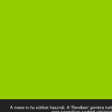
A mese-tv.hu sütiket használ. A 'Rendben' gombra kat
nem személyre szabott reklámo