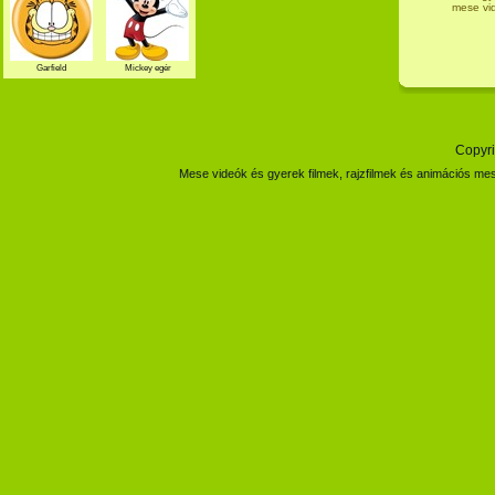
mese vid
Garfield
Mickey egér
Copyri
Mese videók és gyerek filmek, rajzfilmek és animációs mes