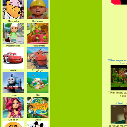
Micimackó
Bob mester
Manny mester
T-rex Expressz
T-Rex expressz
hespe
Verdák
Chuggington
T-Rex expressz
Thomas
Uki
hespe
JoNaLu -
Mia és én
Diego!
JoNaLu magyar