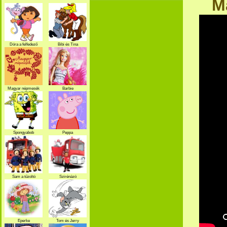
M
Dóra a felfedező
Bibi és Tina
Magyar népmesék
Barbie
Spongyabob
Peppa
Sam a tűzoltó
Szirénázó
szupercsapat
Eperke
Tom és Jerry