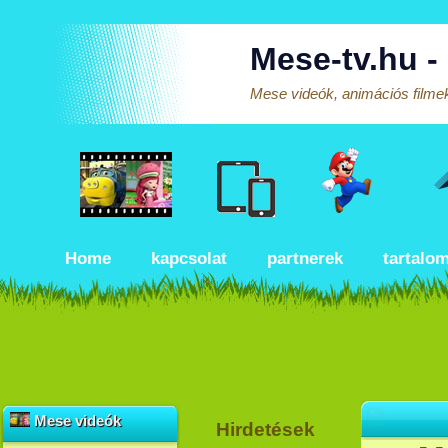
Mese-tv.hu -
Mese videók, animációs filmek
Home
kapcsolat
partnerek
tartalo
Mese videók
Hirdetések