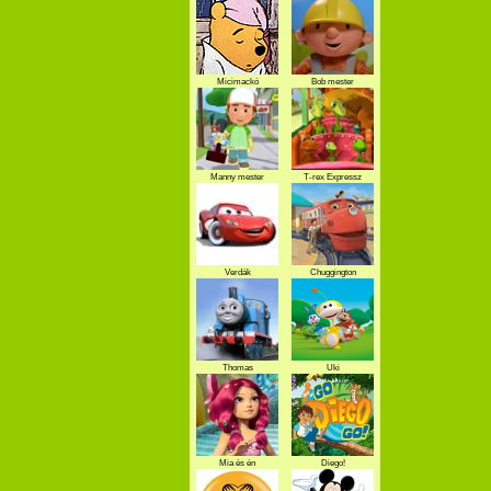
Micimackó
Bob mester
Manny mester
T-rex Expressz
Verdák
Chuggington
Thomas
Uki
Mia és én
Diego!