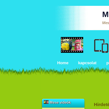
M
Mese
Home
kapcsolat
p
Mese videók
Hirdet