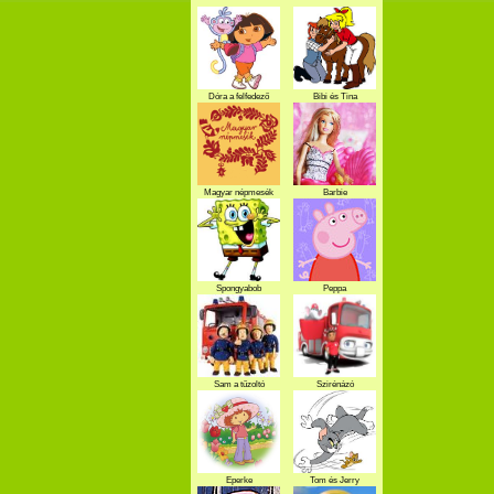
Dóra a felfedező
Bibi és Tina
Magyar népmesék
Barbie
Spongyabob
Peppa
Sam a tűzoltó
Szirénázó
szupercsapat
Eperke
Tom és Jerry