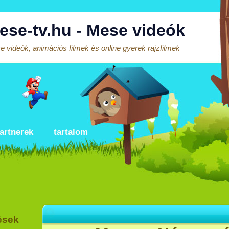
ese-tv.hu - Mese videók
 videók, animációs filmek és online gyerek rajzfilmek
artnerek
tartalom
ések