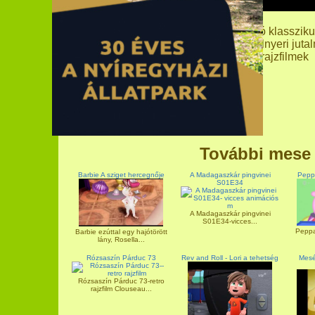
Magyar Népmesék - Diódénes - a régi jó klasszik
tanulságosan végződik, a jó mindig elnyeri juta
rajzfilmek
További mese
Barbie A sziget hercegnője
A Madagaszkár pingvinei
Peppa
S01E34
A Madagaszkár pingvinei
S01E34-vicces...
Peppa 
Barbie ezúttal egy hajótörött
lány, Rosella...
Rózsaszín Párduc 73
Rev and Roll - Lori a tehetség
Mesék
Rózsaszín Párduc 73-retro
rajzfilm Clouseau...