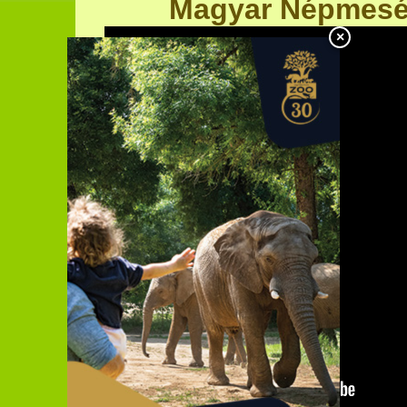
Magyar Népmesé
×