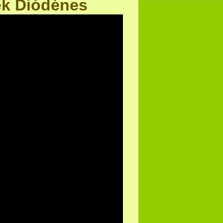
k Diódénes