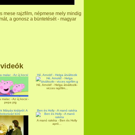
us mese rajzfilm, népmese mely mindig
lmát, a gonosz a büntetését - magyar
 videók
 malac - Az új kocsi
Hé, Arnold! - Helga átváltozik
Hé, Arnold! - Helga átváltozik-
vicces rajzfilm...
malac - Az új kocsi -
pepa pig
 Mátyás királyról: A
Ben és Holly - A manó rakéta
kolozsvári bíró
A manó rakéta - Ben és Holly
apró...