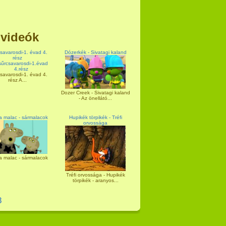
 videók
savarosdi-1. évad 4.
Dózerkék - Sivatagi kaland
rész
savarosdi-1. évad 4.
rész A...
Dozer Creek - Sivatagi kaland
- Az önellátó...
 malac - sármalacok
Hupikék törpikék - Tréfi
orvossága
 malac - sármalacok
Tréfi orvossága - Hupikék
törpikék - aranyos...
8