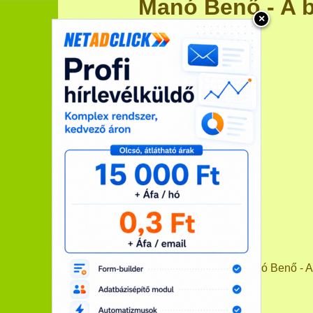
Manó Benő - A 
×
Ben és Holly apró királysága - Manó Benő - 