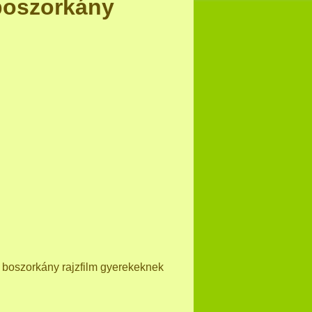
boszorkány
A boszorkány rajzfilm gyerekeknek