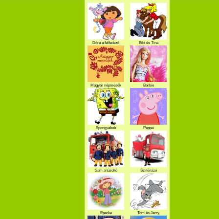
Dóra a felfedező
Bibi és Tina
Magyar népmesék
Barbie
Spongyabob
Peppa
Sam a tűzoltó
Szirénázó
szupercsapat
Eperke
Tom és Jerry