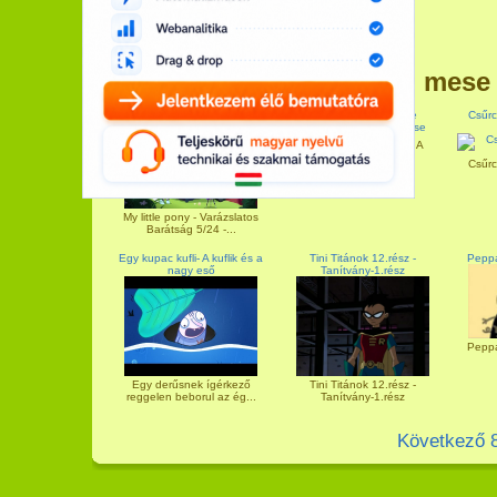
További mese
Én kicsi pónim - Az igazi
La Luna - rövid mese
Csűrc
csillag
La Luna - rövid mese. A
képzelőerő, a...
Csűrc
My little pony - Varázslatos
Barátság 5/24 -...
Egy kupac kufli- A kuflik és a
Tini Titánok 12.rész -
Peppa
nagy eső
Tanítvány-1.rész
Peppa
Egy derűsnek ígérkező
Tini Titánok 12.rész -
reggelen beborul az ég...
Tanítvány-1.rész
Következő 