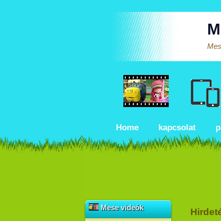
M
Mese
Home
kapcsolat
p
Mese videók
Hirdet