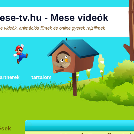
ese-tv.hu - Mese videók
 videók, animációs filmek és online gyerek rajzfilmek
artnerek
tartalom
ések