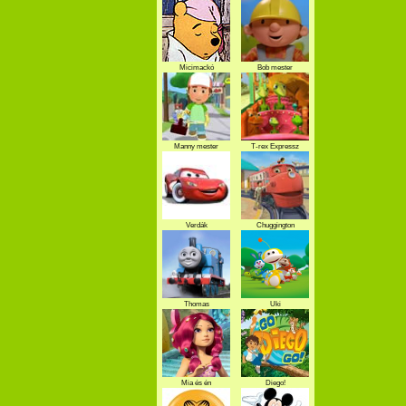
Micimackó
Bob mester
Manny mester
T-rex Expressz
Verdák
Chuggington
Thomas
Uki
Mia és én
Diego!