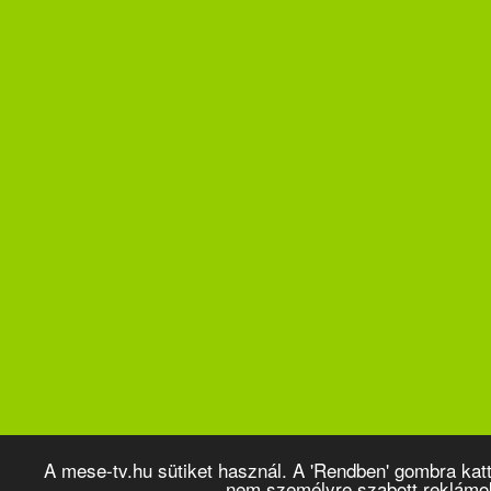
A mese-tv.hu sütiket használ. A 'Rendben' gombra kat
nem személyre szabott reklámo