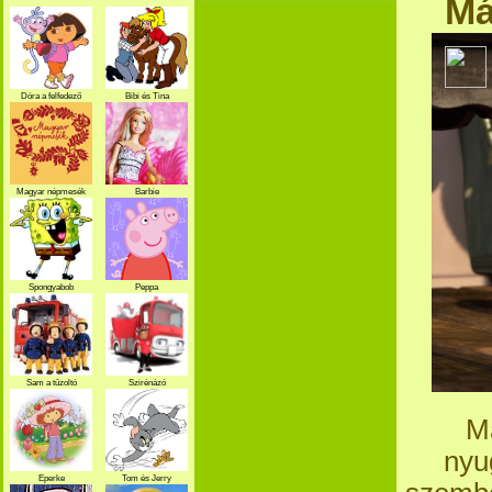
Má
Dóra a felfedező
Bibi és Tina
Magyar népmesék
Barbie
Spongyabob
Peppa
Sam a tűzoltó
Szirénázó
szupercsapat
M
nyu
Eperke
Tom és Jerry