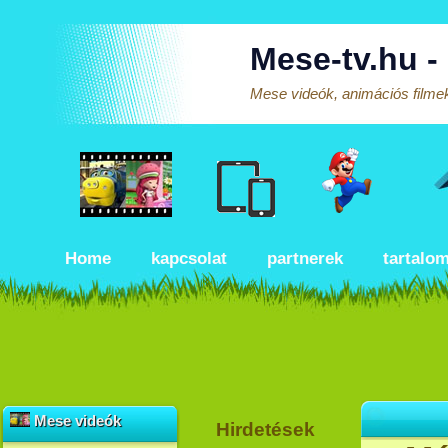
Mese-tv.hu -
Mese videók, animációs filmek
Home
kapcsolat
partnerek
tartalo
Mese videók
Hirdetések