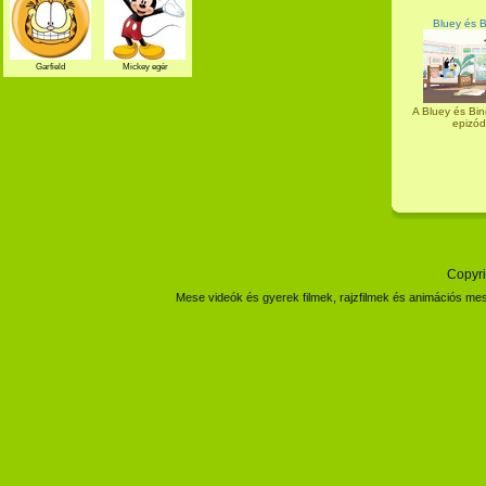
Bluey és B
Garfield
Mickey egér
A Bluey és Bin
epizód
Copyri
Mese videók és gyerek filmek, rajzfilmek és animációs mes