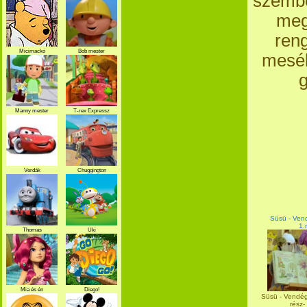
szembe
meg
ren
Micimackó
Bob mester
meséb
g
Manny mester
T-rex Expressz
Verdák
Chuggington
Süsü - Ven
1.
Thomas
Uki
Mia és én
Diego!
Süsü - Vendég 
rész- 