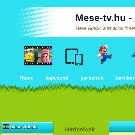
Mese-tv.hu -
Mese videók, animációs filmek
Home
kapcsolat
partnerek
tartalo
Mese videók
Hirdetések