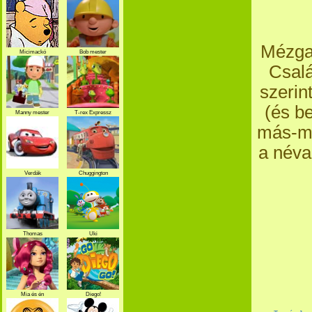
Mézga 
Micimackó
Bob mester
Csalá
szerin
(és b
Manny mester
T-rex Expressz
más-má
a néva
Verdák
Chuggington
Thomas
Uki
Mia és én
Diego!