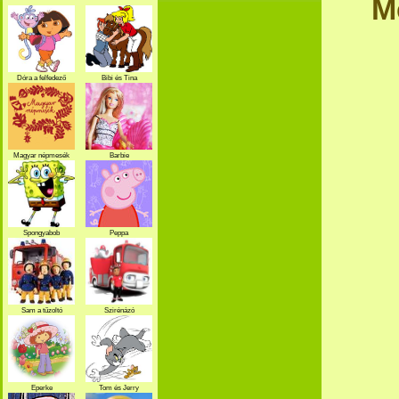
M
Dóra a felfedező
Bibi és Tina
Magyar népmesék
Barbie
Spongyabob
Peppa
Sam a tűzoltó
Szirénázó
szupercsapat
Eperke
Tom és Jerry