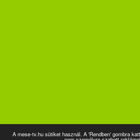
A mese-tv.hu sütiket használ. A 'Rendben' gombra kat
nem személyre szabott reklámo