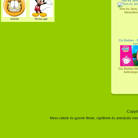
Tom és Jerr
Tom és Jerry 
klassziku
Garfield
Mickey egér
Cry Babies - 
kon
Cry Babies Ma
különleges
Copyri
Mese videók és gyerek filmek, rajzfilmek és animációs mes