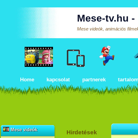
Mese-tv.hu -
Mese videók, animációs filmek
Home
kapcsolat
partnerek
tartalo
Mese videók
Hirdetések