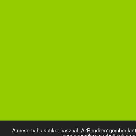
A mese-tv.hu sütiket használ. A 'Rendben' gombra kat
nem személyre szabott reklámo