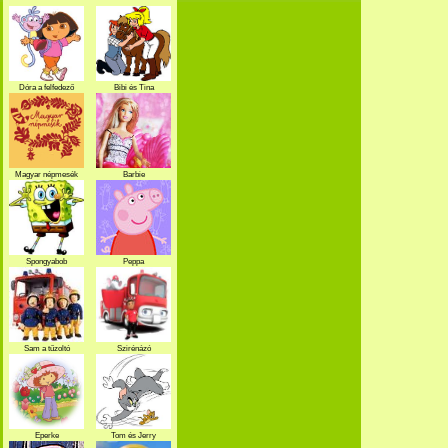
Dóra a felfedező
Bibi és Tina
Magyar népmesék
Barbie
Spongyabob
Peppa
Sam a tűzoltó
Szirénázó
szupercsapat
Eperke
Tom és Jerry