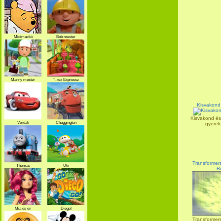
Micimackó
Bob mester
Manny mester
T-rex Expressz
Kisvakond 
Kisvakond és 
Verdák
Chuggington
gyerek
Transformers
Thomas
Uki
R
Mia és én
Diego!
Transformers