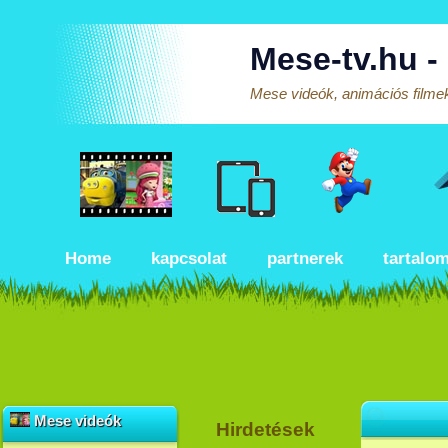
Mese-tv.hu -
Mese videók, animációs filmek
Home
kapcsolat
partnerek
tartalo
Mese videók
Hirdetések