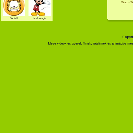
Rész - Tíz
Garfield
Mickey egér
Copyri
Mese videók és gyerek filmek, rajzfilmek és animációs mes