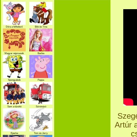
Dóra a felfedező
Bibi és Tina
Magyar népmesék
Barbie
Spongyabob
Peppa
Sam a tűzoltó
Szirénázó
szupercsapat
Szeg
Artúr 
c
Eperke
Tom és Jerry