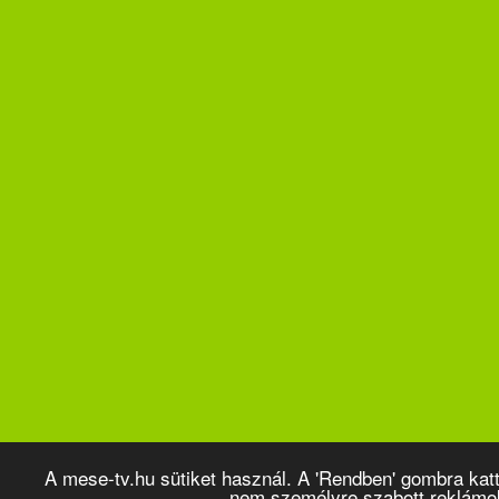
A mese-tv.hu sütiket használ. A 'Rendben' gombra kat
nem személyre szabott reklámo