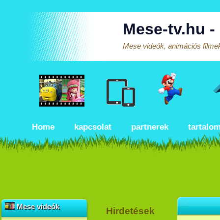
Mese-tv.hu -
Mese videók, animációs filmek
Home
kapcsolat
partnerek
tartalo
Mese videók
Hirdetések