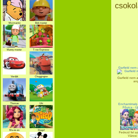
csokol
Micimackó
Bob mester
Manny mester
T-rex Expressz
Garfield nem a
Verdák
Chuggington
Garfield nem ak
ang
Thomas
Uki
Enchantimals 
Főutca - Ú
Mia és én
Diego!
Fedezd fel a
Városi 