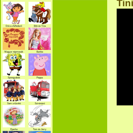
Tin
Dóra a felfedező
Bibi és Tina
Magyar népmesék
Barbie
Spongyabob
Peppa
Sam a tűzoltó
Szirénázó
szupercsapat
Eperke
Tom és Jerry