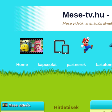
Mese-tv.hu -
Mese videók, animációs filmek
Home
kapcsolat
partnerek
tartalo
Mese videók
Hirdetések