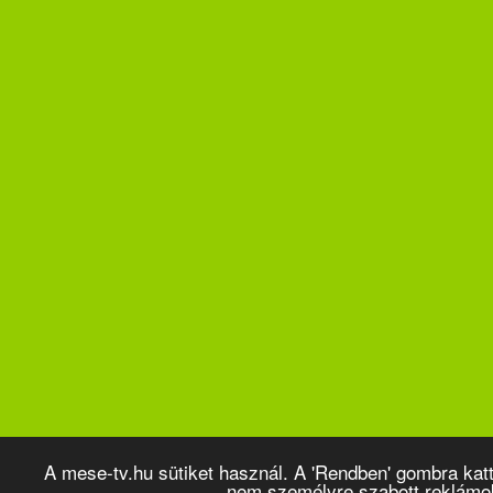
A mese-tv.hu sütiket használ. A 'Rendben' gombra kat
nem személyre szabott reklámo