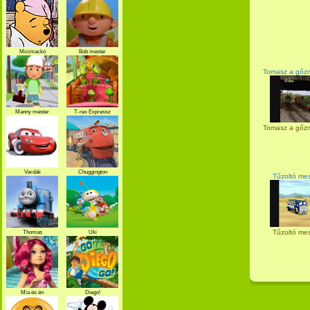
Micimackó
Bob mester
Tomasz a gőzm
Manny mester
T-rex Expressz
Tomasz a gőzm
Verdák
Chuggington
Tűzoltó mesé
Tűzoltó mesé
Thomas
Uki
Mia és én
Diego!