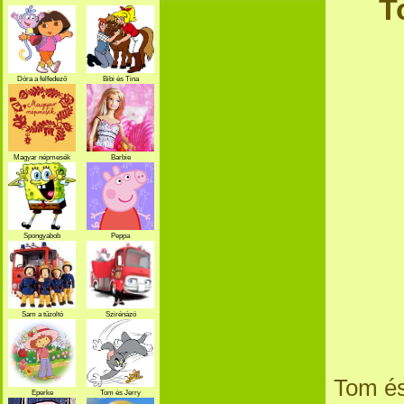
T
Dóra a felfedező
Bibi és Tina
Magyar népmesék
Barbie
Spongyabob
Peppa
Sam a tűzoltó
Szirénázó
szupercsapat
Tom és
Eperke
Tom és Jerry