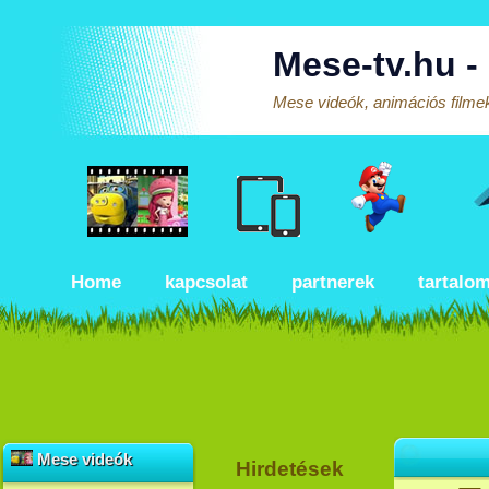
Mese-tv.hu -
Mese videók, animációs filmek
Home
kapcsolat
partnerek
tartalo
Mese videók
Hirdetések