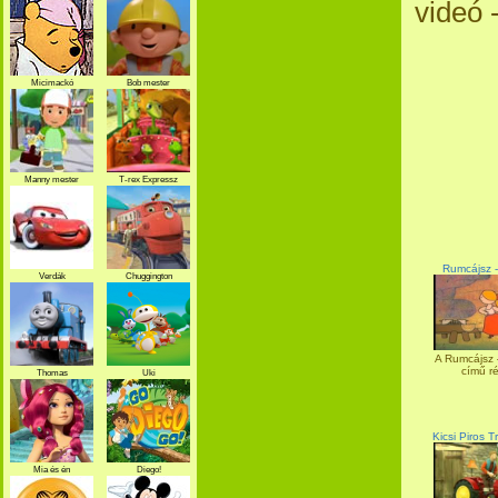
videó 
Micimackó
Bob mester
Manny mester
T-rex Expressz
Rumcájsz - 
Verdák
Chuggington
A Rumcájsz –
című ré
Thomas
Uki
Kicsi Piros T
Mia és én
Diego!