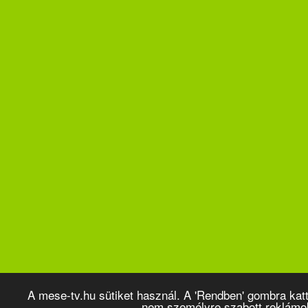
A mese-tv.hu sütiket használ. A 'Rendben' gombra kat
nem személyre szabott reklámo