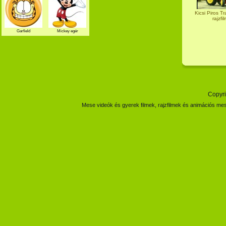
Kicsi Piros Tr
rajzfil
Garfield
Mickey egér
Copyri
Mese videók és gyerek filmek, rajzfilmek és animációs mes