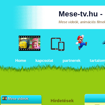
Mese-tv.hu -
Mese videók, animációs filmek
Home
kapcsolat
partnerek
tartalo
Mese videók
Hirdetések