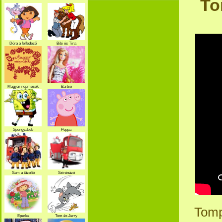
To
Dóra a felfedező
Bibi és Tina
Magyar népmesék
Barbie
Spongyabob
Peppa
Sam a tűzoltó
Szirénázó
szupercsapat
Tomp
Eperke
Tom és Jerry