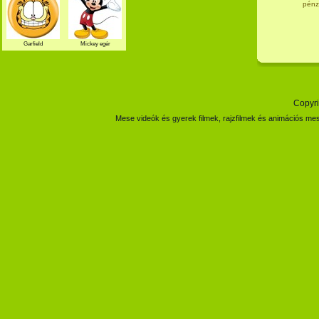
pénzz
Garfield
Mickey egér
Copyri
Mese videók és gyerek filmek, rajzfilmek és animációs mes