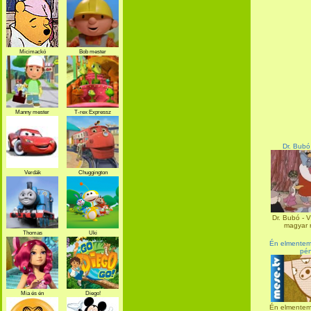
Micimackó
Bob mester
Manny mester
T-rex Expressz
Dr. Bubó
Verdák
Chuggington
Dr. Bubó - V
magyar ra
Thomas
Uki
Én elmentem 
pén
Mia és én
Diego!
Én elmentem 