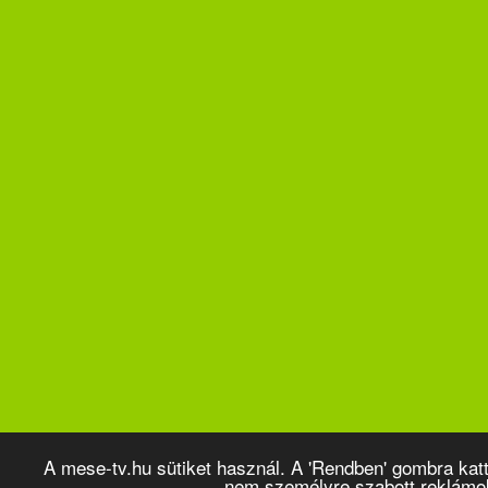
A mese-tv.hu sütiket használ. A 'Rendben' gombra kat
nem személyre szabott reklámo