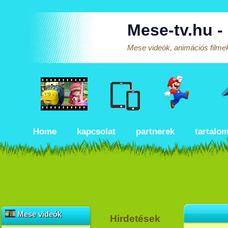
Mese-tv.hu -
Mese videók, animációs filmek
Home
kapcsolat
partnerek
tartalo
Mese videók
Hirdetések