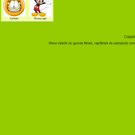
Garfield
Mickey egér
Copyri
Mese videók és gyerek filmek, rajzfilmek és animációs mes