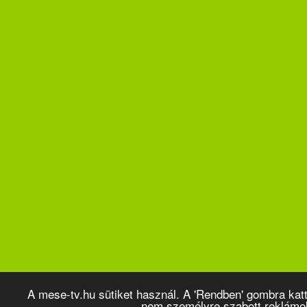
A mese-tv.hu sütiket használ. A 'Rendben' gombra kat
nem személyre szabott reklámo