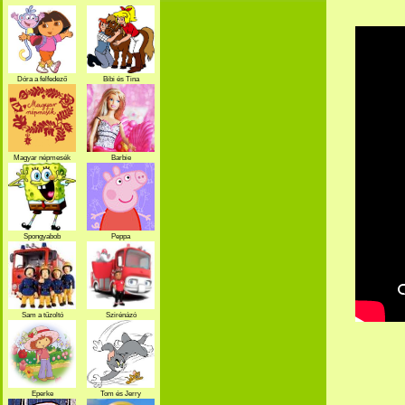
Dóra a felfedező
Bibi és Tina
Magyar népmesék
Barbie
Spongyabob
Peppa
Sam a tűzoltó
Szirénázó
szupercsapat
Eperke
Tom és Jerry