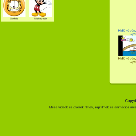
Garfield
Mickey egér
Hídló végén,
Gyer
Hídló végén,
Gyer
Copyri
Mese videók és gyerek filmek, rajzfilmek és animációs mes