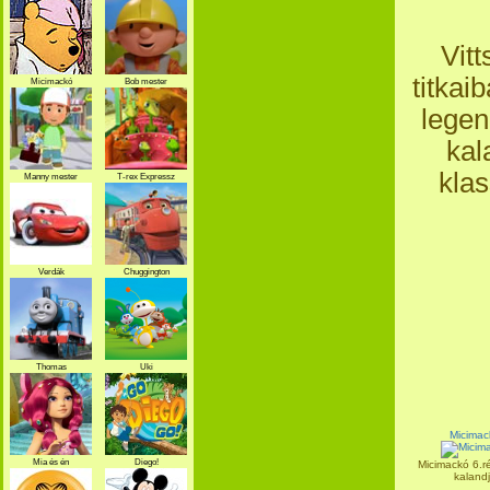
Vit
titkai
Micimackó
Bob mester
legen
kal
klas
Manny mester
T-rex Expressz
Verdák
Chuggington
Thomas
Uki
Micimac
Mia és én
Diego!
Micimackó 6.ré
kalandja