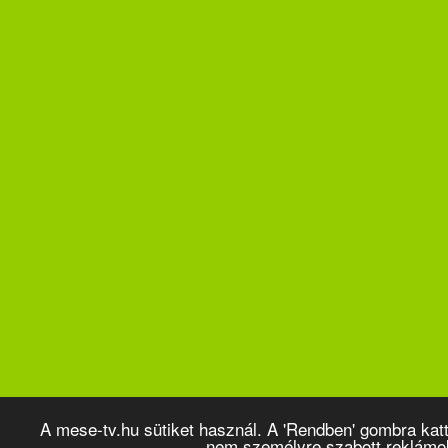
A mese-tv.hu sütiket használ. A 'Rendben' gombra kat
nem személyre szabott reklámo