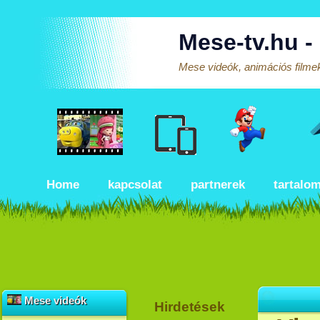
Mese-tv.hu -
Mese videók, animációs filmek
Home
kapcsolat
partnerek
tartalo
Mese videók
Hirdetések