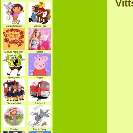
Vit
Dóra a felfedező
Bibi és Tina
Magyar népmesék
Barbie
Spongyabob
Peppa
Sam a tűzoltó
Szirénázó
szupercsapat
Eperke
Tom és Jerry