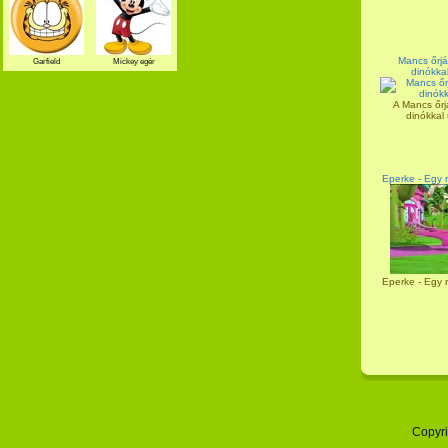
Mancs őrjár
Garfield
Mickey egér
dinókka
A Mancs őrjá
dinókkal 
Eperke - Egy 
Eperke - Egy 
Copyri