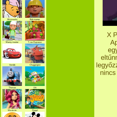
Micimackó
Bob mester
X P
Ap
Manny mester
T-rex Expressz
egy
eltűn
legyőz
Verdák
Chuggington
nincs
Thomas
Uki
Mia és én
Diego!