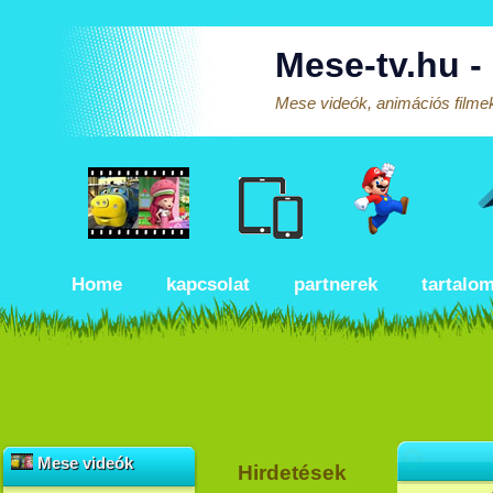
Mese-tv.hu -
Mese videók, animációs filmek
Home
kapcsolat
partnerek
tartalo
Mese videók
Hirdetések