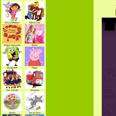
Dóra a felfedező
Bibi és Tina
Magyar népmesék
Barbie
Spongyabob
Peppa
Sam a tűzoltó
Szirénázó
szupercsapat
Eperke
Tom és Jerry