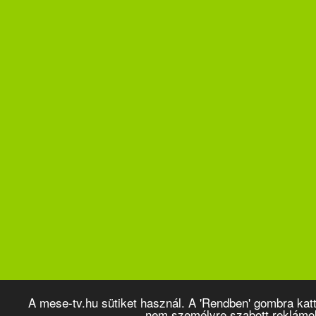
A mese-tv.hu sütiket használ. A 'Rendben' gombra kat
nem személyre szabott reklámo