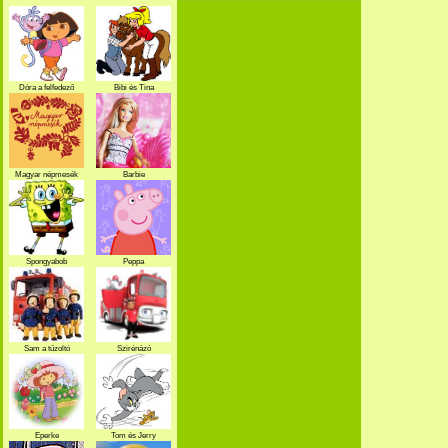
Dóra a felfedező
Bibi és Tina
Magyar népmesék
Barbie
Spongyabob
Peppa
Sam a tűzoltó
Szirénázó
szupercsapat
Eperke
Tom és Jerry