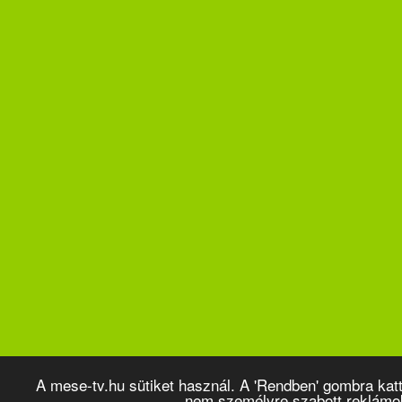
A mese-tv.hu sütiket használ. A 'Rendben' gombra kat
nem személyre szabott reklámo