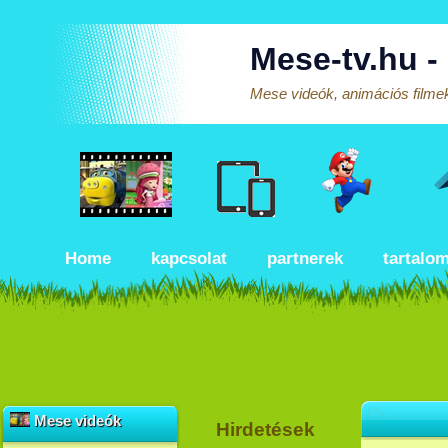
Mese-tv.hu -
Mese videók, animációs filmek
Home
kapcsolat
partnerek
tartalo
Mese videók
Hirdetések