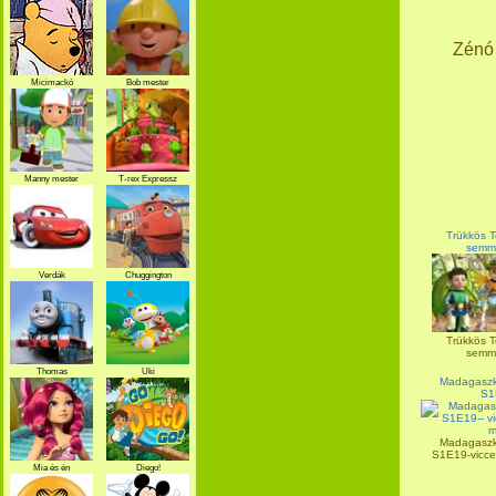
Zénó 
Micimackó
Bob mester
Manny mester
T-rex Expressz
Trükkös T
semmi
Verdák
Chuggington
Trükkös T
semmi
Thomas
Uki
Madagaszká
S1
Madagaszká
S1E19-vicces
Mia és én
Diego!