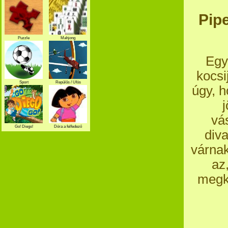
Pip
Puzzle
Mahjong
Egy
kocsi
Sport
Repülős / Ufós
úgy, h
j
vá
Go! Diego!
Dóra a felfedező
div
várnak
az
megka