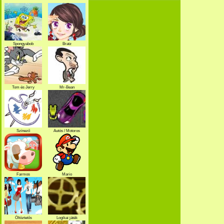
Spongyabob
Bratz
Tom és Jerry
Mr-Bean
Színező
Autós / Motoros
Farmos
Mario
Öltöztetős
Logikai játék