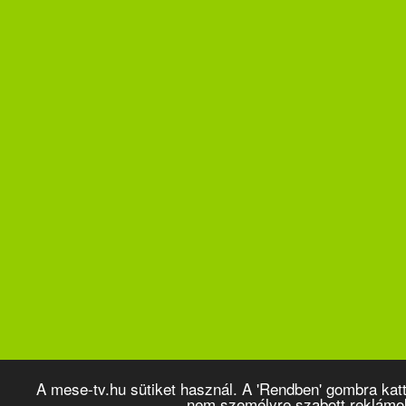
A mese-tv.hu sütiket használ. A 'Rendben' gombra kat
nem személyre szabott reklámo