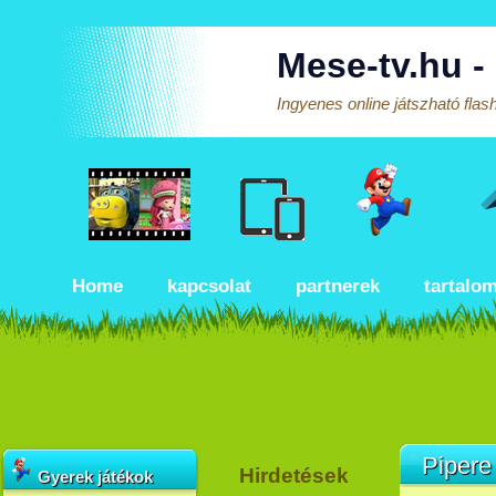
Mese-tv.hu -
Ingyenes online játszható fla
Home
kapcsolat
partnerek
tartalo
Pipere
Hirdetések
Gyerek játékok