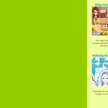
Répa tort
Ha egy kü
tortareceptet k
szeretn
Hókirálynő
Hókirálynő ann
hideg és csi