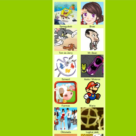
Spongyabob
Bratz
Tom és Jerry
Mr-Bean
Színező
Autós / Motoros
Farmos
Mario
Öltöztetős
Logikai játék