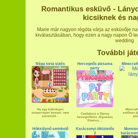
Romantikus esküvő - Lányos
kicsiknek és n
Marie már nagyon régóta várja az esküvője nap
kiválasztásában, hogy ezen a nagy napon Ő le
wedding
További ját
Répa torta sütés
Hercegnős pizsama
Minecraf
party
Ha egy különleges
Minecraf
tortareceptet keresel, mert
erdőben j
Csatlakozz a Disney
szeretnéd...
pis
hercegnőkhöz Jégvarázs
Elsahoz,...
Hókirálynő sminkelő
Karácsonyi öltöztetős
Monster
2
karácsony