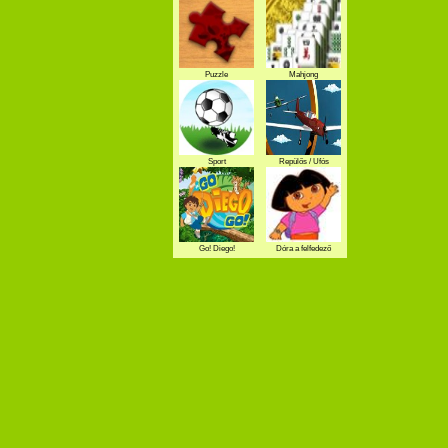
Puzzle
Mahjong
Sport
Repülős / Ufós
Go! Diego!
Dóra a felfedező