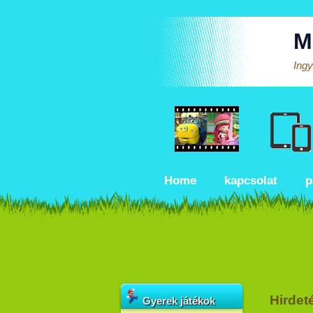
M
Ingy
Home
kapcsolat
p
Hirdet
Gyerek játékok