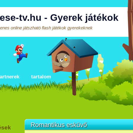
ese-tv.hu - Gyerek játékok
enes online játszható flash játékok gyerekeknek
artnerek
tartalom
Romantikus esküvő
ések