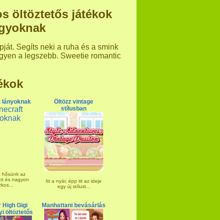
 öltöztetős játékok
agyoknak
ját. Segíts neki a ruha és a smink
gyen a legszebb. Sweetie romantic
ékok
t lányoknak
Öltözz vintage
stílusban
t hősünk az
árt és nagyon
Itt a nyár, épp itt az ideje
zkos...
egy új stílust...
 High Gigi
Manhattani bevásárlás
i öltöztetős