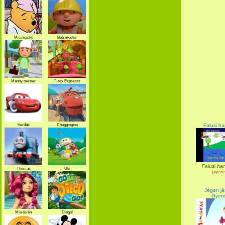
Micimackó
Bob mester
Manny mester
T-rex Expressz
Falusi h
Verdák
Chuggington
Falusi ha
Thomas
Uki
gyere
Jégen jár
Gyere
Mia és én
Diego!