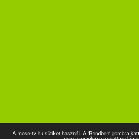
A mese-tv.hu sütiket használ. A 'Rendben' gombra kat
nem személyre szabott reklámo