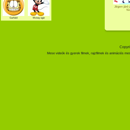
Jégen járó 
fúv
Garfield
Mickey egér
Copyri
Mese videók és gyerek filmek, rajzfilmek és animációs mes