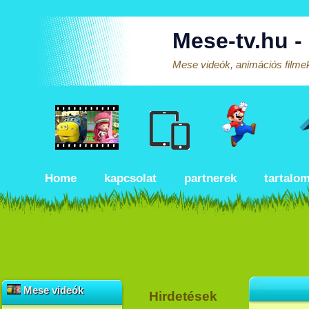
Mese-tv.hu -
Mese videók, animációs filmek
Home
kapcsolat
partnerek
tartalo
Mese videók
Hirdetések