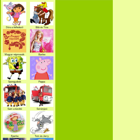
Dóra a felfedező
Bibi és Tina
Magyar népmesék
Barbie
Spongyabob
Peppa
Sam a tűzoltó
Szirénázó
szupercsapat
Eperke
Tom és Jerry