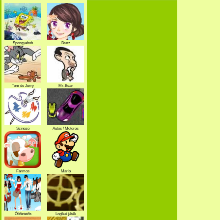
Spongyabob
Bratz
Tom és Jerry
Mr-Bean
Színező
Autós / Motoros
Farmos
Mario
Öltöztetős
Logikai játék