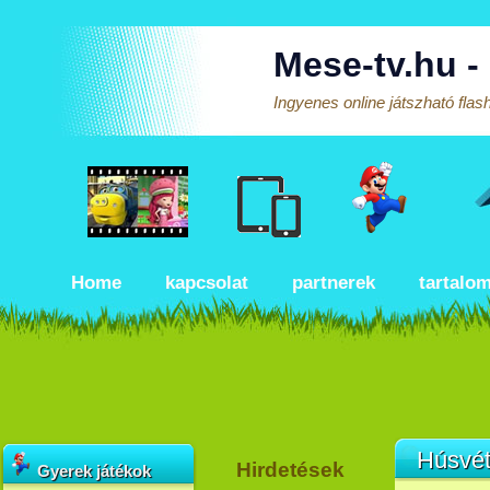
Mese-tv.hu -
Ingyenes online játszható fla
Home
kapcsolat
partnerek
tartalo
Húsvét
Hirdetések
Gyerek játékok