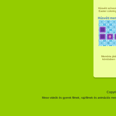
Húsvéti színező
Easter coloring
Húsvéti mem
Memória ját
köntösben e
Copyri
Mese videók és gyerek filmek, rajzfilmek és animációs mes