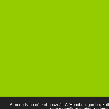
A mese-tv.hu sütiket használ. A 'Rendben' gombra kat
nem személyre szabott reklámo