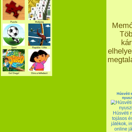
Puzzle
Mahjong
Memór
Töb
kár
Sport
Repülős / Ufós
elhelye
megtalá
Go! Diego!
Dóra a felfedező
Húsvéti 
nyusz