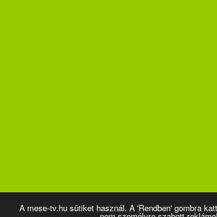
A mese-tv.hu sütiket használ. A 'Rendben' gombra kat
nem személyre szabott reklámo