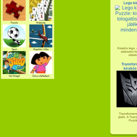
Lego ki
Puzzle
Mahjong
Kirakós lego.
Sport
Repülős / Ufós
alakzatot ke
oldalo
Transfor
kirakós
Go! Diego!
Dóra a felfedező
Transformers
játék. A Tran
Puzzle