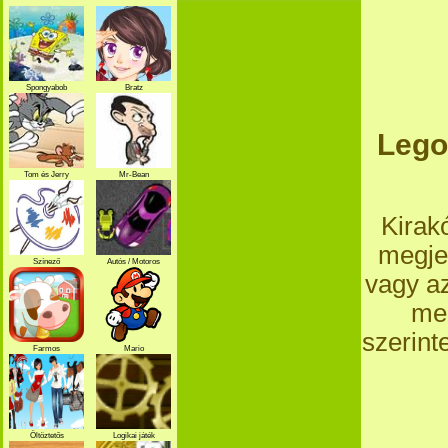
Spongyabob
Bratz
Lego 
Tom és Jerry
Mr-Bean
Kirakó
megje
Színező
Autós / Motoros
vagy az
meg
szerint
Farmos
Mario
Öltöztetős
Logikai játék