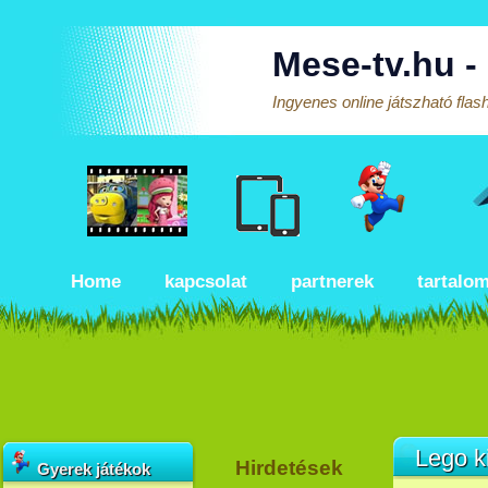
Mese-tv.hu -
Ingyenes online játszható fla
Home
kapcsolat
partnerek
tartalo
Lego k
Hirdetések
Gyerek játékok