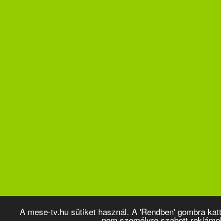
A mese-tv.hu sütiket használ. A 'Rendben' gombra kat
nem személyre szabott reklámo