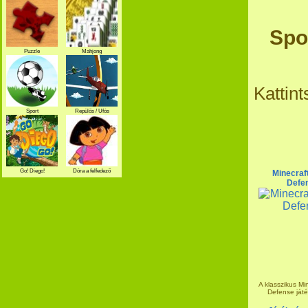
Spo
Puzzle
Mahjong
Kattin
Sport
Repülős / Ufós
Go! Diego!
Dóra a felfedező
Minecraf
Defe
A klasszikus Mi
Defense játék