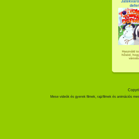
Játékváro
defe
Használd to
hősöd, hogy
városb
Copyri
Mese videók és gyerek filmek, rajzfilmek és animációs mes