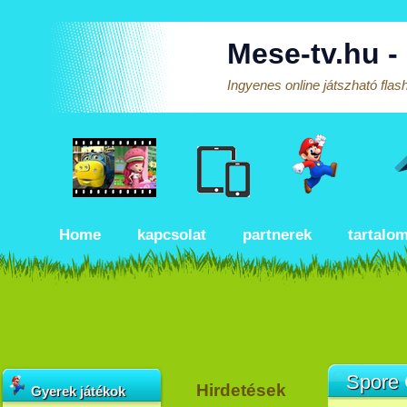
Mese-tv.hu -
Ingyenes online játszható fla
Home
kapcsolat
partnerek
tartalo
Spore
Hirdetések
Gyerek játékok