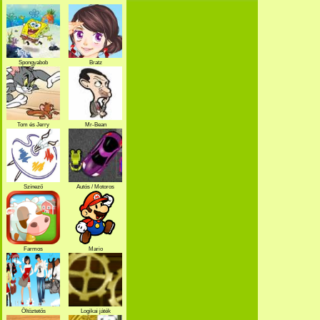
Spongyabob
Bratz
Tom és Jerry
Mr-Bean
Színező
Autós / Motoros
Farmos
Mario
Öltöztetős
Logikai játék