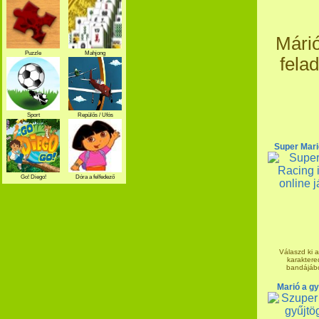
Márió
Puzzle
Mahjong
fela
Sport
Repülős / Ufós
Super Mari
Go! Diego!
Dóra a felfedező
Válaszd ki 
karaktere
bandájából
Marió a gy