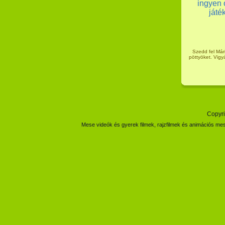
Szedd fel Mári
pöttyöket. Vigyá
Copyri
Mese videók és gyerek filmek, rajzfilmek és animációs mes