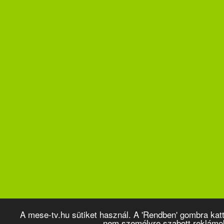
A mese-tv.hu sütiket használ. A 'Rendben' gombra kat
nem személyre szabott reklámo