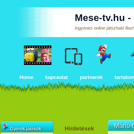
Mese-tv.hu -
Ingyenes online játszható fla
Home
kapcsolat
partnerek
tartalo
Márió t
Hirdetések
Gyerek játékok