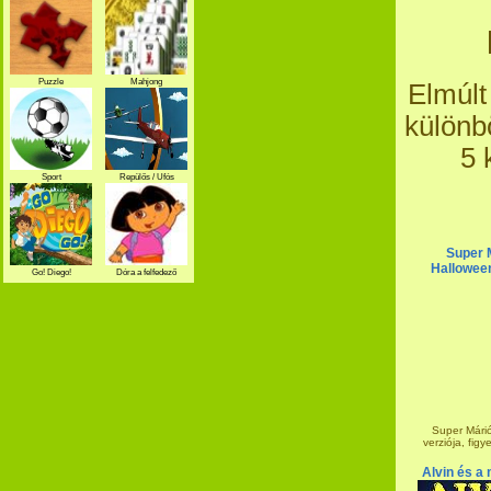
Puzzle
Mahjong
Elmúlt
különb
5 
Sport
Repülős / Ufós
Super 
Halloween
Go! Diego!
Dóra a felfedező
Super Márió
verziója, figy
Alvin és a