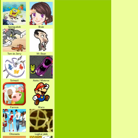
Spongyabob
Bratz
Tom és Jerry
Mr-Bean
Színező
Autós / Motoros
Farmos
Mario
Öltöztetős
Logikai játék