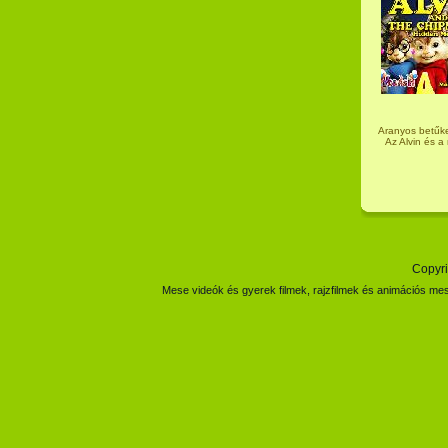
Aranyos betűke
Az Alvin és a
Copyri
Mese videók és gyerek filmek, rajzfilmek és animációs mes