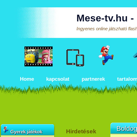
Mese-tv.hu -
Ingyenes online játszható fla
Home
kapcsolat
partnerek
tartalo
Boldog
Hirdetések
Gyerek játékok