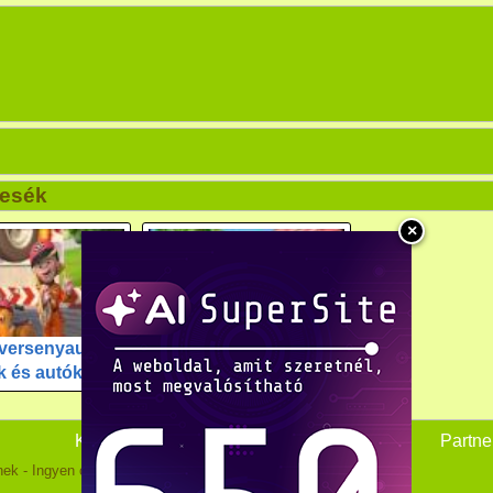
mesék
×
versenyautó,
Roary a versenyautó,
k és autók
Titkos kincsek
Kapcsolat
Partne
nek - Ingyen online html5 mesék