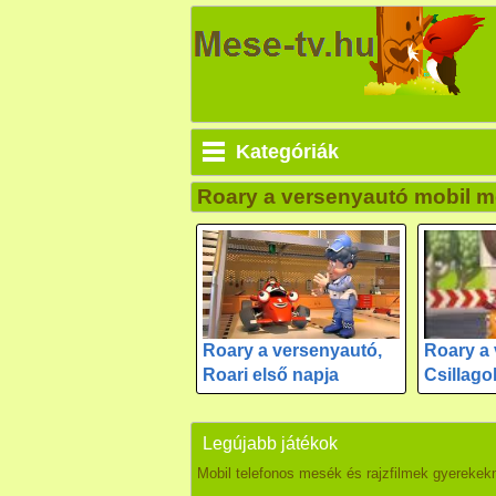
Kategóriák
Roary a versenyautó mobil 
Roary a versenyautó,
Roary a 
Roari első napja
Csillago
Legújabb játékok
Mobil telefonos mesék és rajzfilmek gyerekek