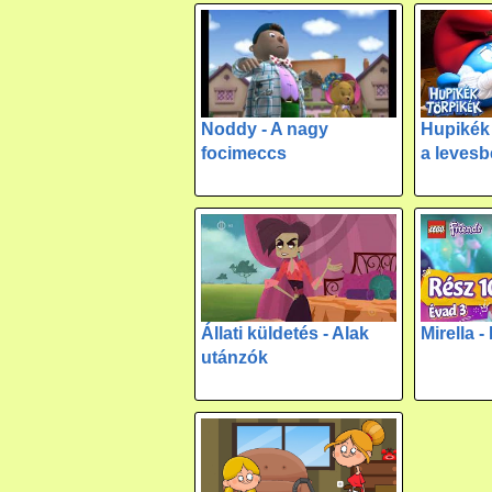
Noddy - A nagy
Hupikék 
focimeccs
a leves
Állati küldetés - Alak
Mirella 
utánzók