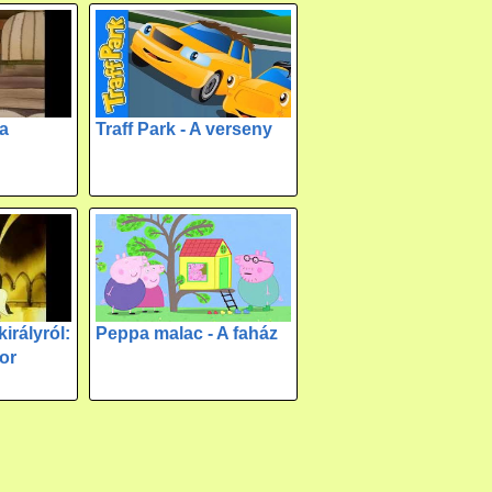
 a
Traff Park - A verseny
irályról:
Peppa malac - A faház
or