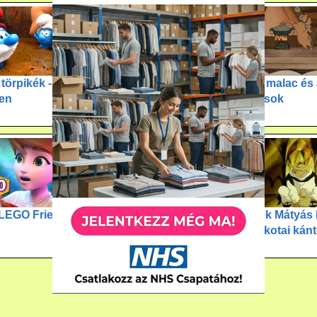
törpikék - Törp
Peppa malac - Nagyiék
A kis malac és
ben
padlása
farkasok
- LEGO Friends
Micimackó - Halász
Mesék Mátyás k
Judit
A cinkotai kánt