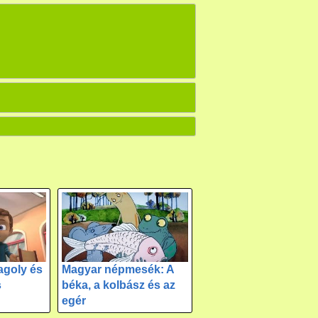
agoly és
Magyar népmesék: A
s
béka, a kolbász és az
egér