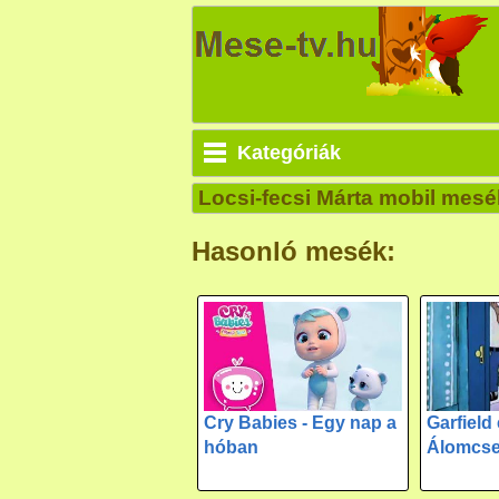
Kategóriák
Locsi-fecsi Márta mobil mesé
Hasonló mesék:
Cry Babies - Egy nap a
Garfield 
hóban
Álomcse