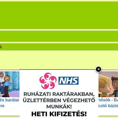
k
×
és barátai -
Lego Fiends - Lányok
Pizsihősök - B
re
bevetésen - A bemutató
a harcoló bázi